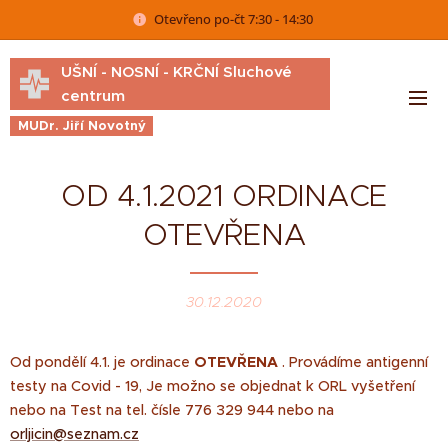
Otevřeno po-čt 7:30 - 14:30
UŠNÍ - NOSNÍ - KRČNÍ Sluchové
centrum
MUDr. Jiří Novotný
OD 4.1.2021 ORDINACE
OTEVŘENA
30.12.2020
Od pondělí 4.1. je ordinace
OTEVŘENA
. Provádíme antigenní
testy na Covid - 19, Je možno se objednat k ORL vyšetření
nebo na Test na tel. čísle 776 329 944 nebo na
orljicin@seznam.cz