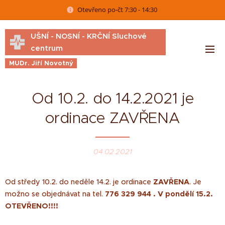
Otevřeno po-čt 7:30 - 14:30
UŠNÍ - NOSNÍ - KRČNÍ Sluchové
centrum
MUDr. Jiří Novotný
Od 10.2. do 14.2.2021 je
ordinace ZAVŘENA
04.02.2021
Od středy 10.2. do neděle 14.2. je ordinace
ZAVŘENA
. Je
možno se objednávat na tel.
776 329 944 . V pondělí 15.2.
OTEVŘENO!!!!